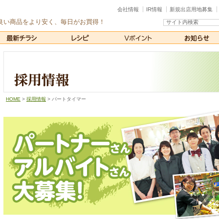
会社情報
IR情報
新規出店用地募集
良い商品をより安く、毎日がお買得！
HOME
>
採用情報
>
パートタイマー