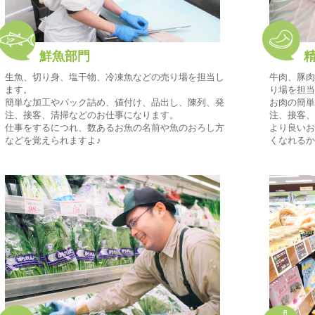
鮮魚部門
精
生魚、切り身、塩干物、冷凍魚などの売り場を担当し
牛肉、豚肉
ます。
り場を担当
簡単な加工やパック詰め、値付け、品出し、陳列、発
お肉の簡単
注、接客、清掃などのお仕事になります。
注、接客、
仕事をするにつれ、数あるお魚の名前や魚のおろし方
より良いお
などを覚えられますよ♪
くなれるか