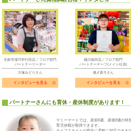
生鮮市場TOP行田店／フロア部門
桶川坂田店／フロア部門
パートナーリーダー
パートナーチーフ(メイト社員)
大塚みどりさん
瀬〆真弓さん
インタビューを見る
インタビューを見る
パートナーさんにも育休・産休制度があります！
マミーマートでは、産前6週、産後8週の特
育児休暇が取得できます。
ライフスタイルの変化に柔軟に対応できる