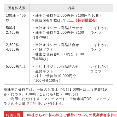
所有株式数
内容
100株～499
・株主ご優待券1,000円分（100円券10枚）
株
※継続保有年数は1年以上
（特例措置有）
500株～
・当社オリジナル商品詰め合せ
いずれかお
2,499株
・株主ご優待券2,000円分（100
ひとつ
円券20枚）
2,500株～
・当社オリジナル商品詰合せ
いずれかお
4,999株
・生鮮ギフト
ひとつ
・株主ご優待券8,000円分（100
円券80枚）
5,000株以上
・当社オリジナル商品詰合せ
いずれかお
・生鮮ギフト
ひとつ
・株主ご優待券10,000円分
（100円券100枚）
※株主ご優待券は、一回のお買上げ金額1,000円以上（消費税込
み）につき、1,000円ごとに各1枚（100円分）
ご利用いただけます。マミーマート、生鮮市場TOP、マミープ
ラスの全店舗でご利用いただけます。
特例措置
100株から499株の株主ご優待についての長期保有条件